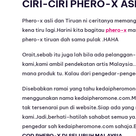
CIRI-CIRI PHERO-X AS
Phero-x asli dan Tiruan ni ceritanya memang 
kena tiru lagi.Harini kita bagitau
phero-x
mac
phero-x tiruan dah sama pulak .HAHA
Orait,sebab itu juga lah bila ada pelanggan
kami,kami ambil pendekatan artis Malaysia.
mana produk tu. Kalau dari pengedar-peng
Disebabkan ramai yang tahu kedaipheromone
menggunakan nama kedaipheromone.com.Me
tak tersenarai pun di website.Siap ada yan
kami.Jadi,berhati-hatilah sahabat semua ya
pengedar sah kedaipheromone.com sahaja.Bo
COD PHERO-X DI SELURUH MALAYSIA