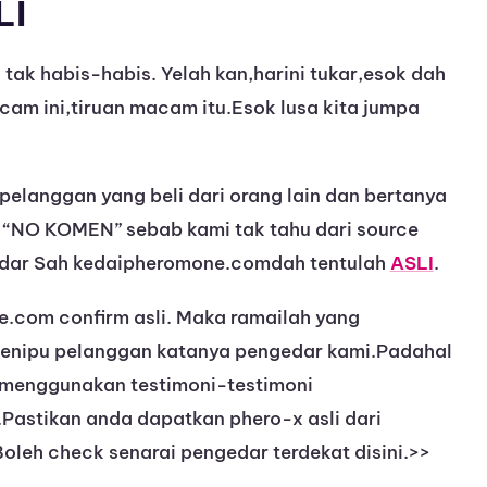
LI
tak habis-habis. Yelah kan,harini tukar,esok dah
am ini,tiruan macam itu.Esok lusa kita jumpa
-pelanggan yang beli dari orang lain dan bertanya
. “NO KOMEN” sebab kami tak tahu dari source
edar Sah kedaipheromone.comdah tentulah
ASLI
.
.com confirm asli. Maka ramailah yang
nipu pelanggan katanya pengedar kami.Padahal
g menggunakan testimoni-testimoni
.Pastikan anda dapatkan phero-x asli dari
leh check senarai pengedar terdekat disini.>>