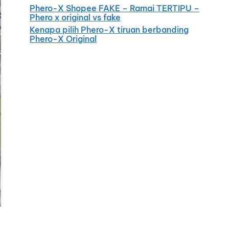
Phero-X Shopee FAKE – Ramai TERTIPU –
Phero x original vs fake
Kenapa pilih Phero-X tiruan berbanding
Phero-X Original