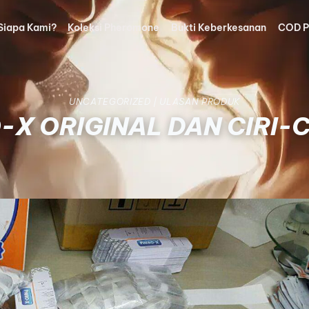
Siapa Kami?
Koleksi Pheromone
Bukti Keberkesanan
COD P
UNCATEGORIZED
|
ULASAN PRODUK
-X ORIGINAL DAN CIRI-C