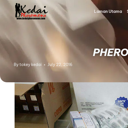
Laman Utama
PHERO
By
tokey kedai
July 22, 2016