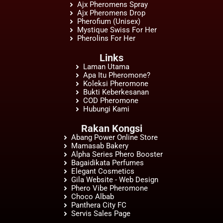
Ajx Pheromens Spray
Ajx Pheromens Drop
Pherofium (Unisex)
Mystique Swiss For Her
Pherolins For Her
Links
Laman Utama
Apa Itu Pheromone?
Koleksi Pheromone
Bukti Keberkesanan
COD Pheromone
Hubungi Kami
Rakan Kongsi
Abang Power Online Store
Mamasab Bakery
Alpha Series Phero Booster
Bagaidikata Perfumes
Elegant Cosmetics
Gila Website - Web Design
Phero Vibe Pheromone
Choco Albab
Panthera City FC
Servis Sales Page