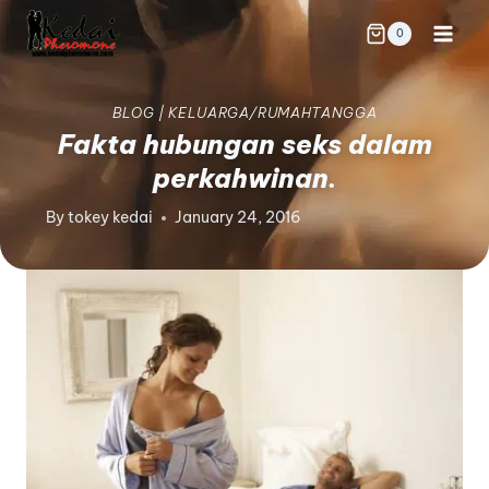
0
BLOG
|
KELUARGA/RUMAHTANGGA
Fakta hubungan seks dalam
perkahwinan.
By
tokey kedai
January 24, 2016