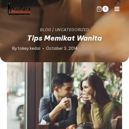
0
BLOG
|
UNCATEGORIZED
Tips Memikat Wanita
By
tokey kedai
October 3, 2014