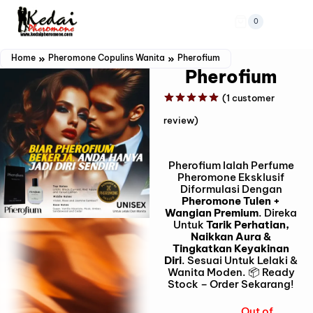
0
Home
Pheromone Copulins Wanita
Pherofium
Pherofium
(
1
customer
Rated
1
5.00
review)
out of 5
based on
customer
rating
Pherofium Ialah Perfume
Pheromone Eksklusif
Diformulasi Dengan
Pheromone Tulen +
Wangian Premium
. Direka
Untuk
Tarik Perhatian,
Naikkan Aura &
Tingkatkan Keyakinan
Diri
. Sesuai Untuk Lelaki &
Wanita Moden. 📦 Ready
Stock – Order Sekarang!
Out of