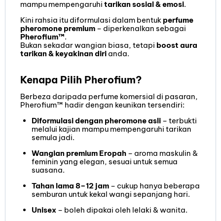
mampu mempengaruhi
tarikan sosial & emosi
.
Kini rahsia itu diformulasi dalam bentuk
perfume
pheromone premium
– diperkenalkan sebagai
Pherofium™
.
Bukan sekadar wangian biasa, tetapi
boost aura
tarikan & keyakinan diri
anda.
Kenapa Pilih Pherofium?
Berbeza daripada perfume komersial di pasaran,
Pherofium™ hadir dengan keunikan tersendiri:
Diformulasi dengan pheromone asli
– terbukti
melalui kajian mampu mempengaruhi tarikan
semula jadi.
Wangian premium Eropah
– aroma maskulin &
feminin yang elegan, sesuai untuk semua
suasana.
Tahan lama 8–12 jam
– cukup hanya beberapa
semburan untuk kekal wangi sepanjang hari.
Unisex
– boleh dipakai oleh lelaki & wanita.