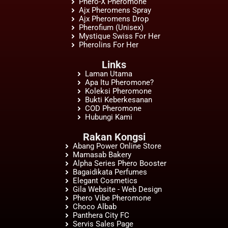
Phero-X Pheromone
Ajx Pheromens Spray
Ajx Pheromens Drop
Pherofium (Unisex)
Mystique Swiss For Her
Pherolins For Her
Links
Laman Utama
Apa Itu Pheromone?
Koleksi Pheromone
Bukti Keberkesanan
COD Pheromone
Hubungi Kami
Rakan Kongsi
Abang Power Online Store
Mamasab Bakery
Alpha Series Phero Booster
Bagaidikata Perfumes
Elegant Cosmetics
Gila Website - Web Design
Phero Vibe Pheromone
Choco Albab
Panthera City FC
Servis Sales Page