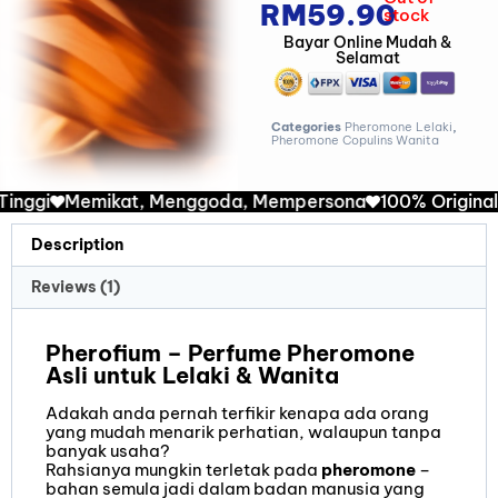
RM
59.90
stock
Bayar Online Mudah &
Selamat
Categories
Pheromone Lelaki
,
Pheromone Copulins Wanita
Memikat, Menggoda, Mempersona
100% Original
Repe
Description
Reviews (1)
Pherofium – Perfume Pheromone
Asli untuk Lelaki & Wanita
Adakah anda pernah terfikir kenapa ada orang
yang mudah menarik perhatian, walaupun tanpa
banyak usaha?
Rahsianya mungkin terletak pada
pheromone
–
bahan semula jadi dalam badan manusia yang