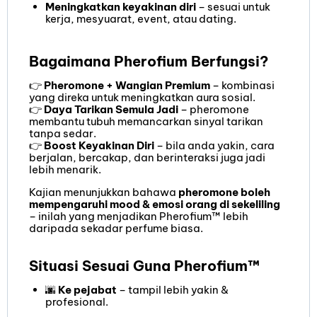
Meningkatkan keyakinan diri
– sesuai untuk
kerja, mesyuarat, event, atau dating.
Bagaimana Pherofium Berfungsi?
👉
Pheromone + Wangian Premium
– kombinasi
yang direka untuk meningkatkan aura sosial.
👉
Daya Tarikan Semula Jadi
– pheromone
membantu tubuh memancarkan sinyal tarikan
tanpa sedar.
👉
Boost Keyakinan Diri
– bila anda yakin, cara
berjalan, bercakap, dan berinteraksi juga jadi
lebih menarik.
Kajian menunjukkan bahawa
pheromone boleh
mempengaruhi mood & emosi orang di sekeliling
– inilah yang menjadikan Pherofium™ lebih
daripada sekadar perfume biasa.
Situasi Sesuai Guna Pherofium™
🌆
Ke pejabat
– tampil lebih yakin &
profesional.