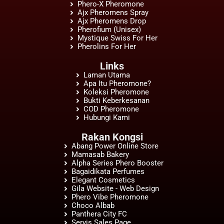
Phero-X Pheromone
Ajx Pheromens Spray
Ajx Pheromens Drop
Pherofium (Unisex)
Mystique Swiss For Her
Pherolins For Her
Links
Laman Utama
Apa Itu Pheromone?
Koleksi Pheromone
Bukti Keberkesanan
COD Pheromone
Hubungi Kami
Rakan Kongsi
Abang Power Online Store
Mamasab Bakery
Alpha Series Phero Booster
Bagaidikata Perfumes
Elegant Cosmetics
Gila Website - Web Design
Phero Vibe Pheromone
Choco Albab
Panthera City FC
Servis Sales Page