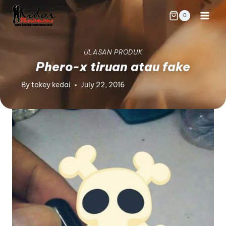
0
ULASAN PRODUK
Phero-x tiruan atau fake
By
tokey kedai
July 22, 2016